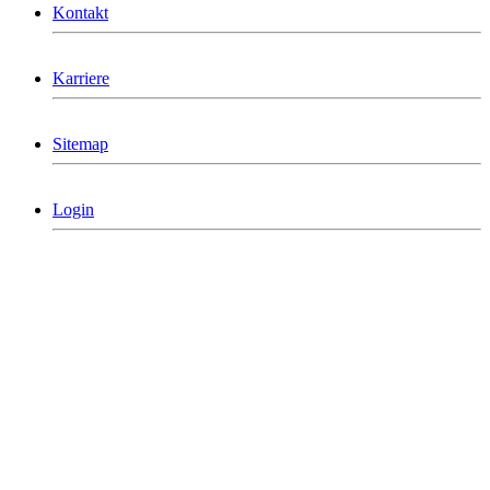
Kontakt
Karriere
Sitemap
Login
MCG Consulting Group Deutschland
Holderäckerstrasse 31
D-70499 Stuttgart
Telefon: +49 711/60 160 790
info@mcgconsulting.de
MCG Consulting Group Schweiz
Dorfstraße 38
CH-6340 Baar
Telefon: +41 41/50 600 01
info@mcg-consulting.ch