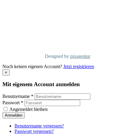
Dorfstraße 38
CH-6340 Baar
Telefon: +41 41/50 600 01
info@mcg-consulting.ch
Copyright MCG Consulting Group
©2026
Designed by
pixagentur
Noch keinen eigenen Account?
Jetzt registrieren
×
Mit eigenem Account anmelden
Benutzername *
Passwort *
Angemeldet bleiben
Anmelden
Benutzername vergessen?
Passwort vergessen?