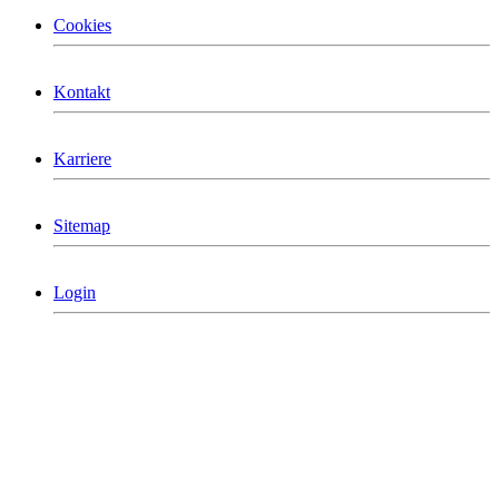
Cookies
Kontakt
Karriere
Sitemap
Login
MCG Consulting Group Deutschland
Holderäckerstrasse 31
D-70499 Stuttgart
Telefon: +49 711/60 160 790
info@mcgconsulting.de
MCG Consulting Group Schweiz