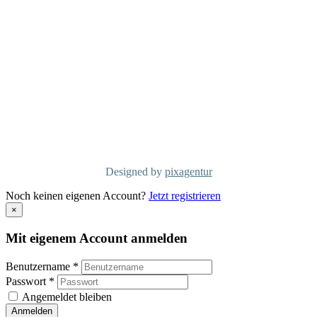
info@mcgconsulting.de
MCG Consulting Group Schweiz
Dorfstraße 38
CH-6340 Baar
Telefon: +41 41/50 600 01
info@mcg-consulting.ch
Copyright MCG Consulting Group
©2026
Designed by
pixagentur
Noch keinen eigenen Account?
Jetzt registrieren
×
Mit eigenem Account anmelden
Benutzername *
Passwort *
Angemeldet bleiben
Anmelden