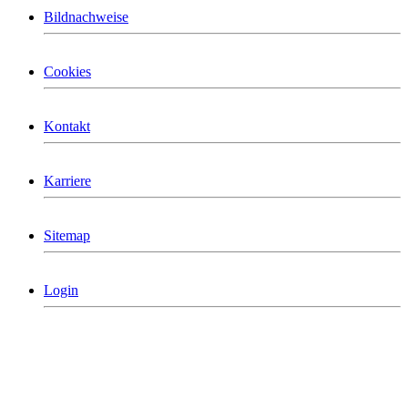
Bildnachweise
Cookies
Kontakt
Karriere
Sitemap
Login
MCG Consulting Group Deutschland
Holderäckerstrasse 31
D-70499 Stuttgart
Telefon: +49 711/60 160 790