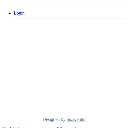
Login
MCG Consulting Group Deutschland
Holderäckerstrasse 31
D-70499 Stuttgart
Telefon: +49 711/60 160 790
info@mcgconsulting.de
MCG Consulting Group Schweiz
Dorfstraße 38
CH-6340 Baar
Telefon: +41 41/50 600 01
info@mcg-consulting.ch
Copyright MCG Consulting Group
©2026
Designed by
pixagentur