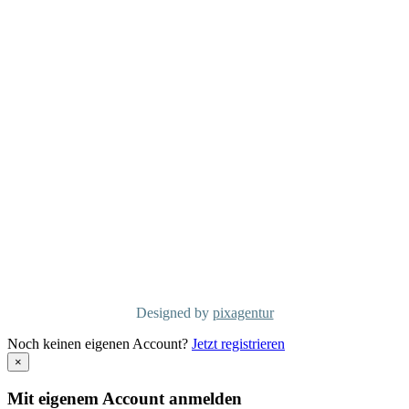
MCG Consulting Group Deutschland
Holderäckerstrasse 31
D-70499 Stuttgart
Telefon: +49 711/60 160 790
info@mcgconsulting.de
MCG Consulting Group Schweiz
Dorfstraße 38
CH-6340 Baar
Telefon: +41 41/50 600 01
info@mcg-consulting.ch
Copyright MCG Consulting Group
©2026
Designed by
pixagentur
Noch keinen eigenen Account?
Jetzt registrieren
×
Mit eigenem Account anmelden