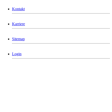
Kontakt
Karriere
Sitemap
Login
MCG Consulting Group Deutschland
Holderäckerstrasse 31
D-70499 Stuttgart
Telefon: +49 711/60 160 790
info@mcgconsulting.de
MCG Consulting Group Schweiz
Dorfstraße 38
CH-6340 Baar