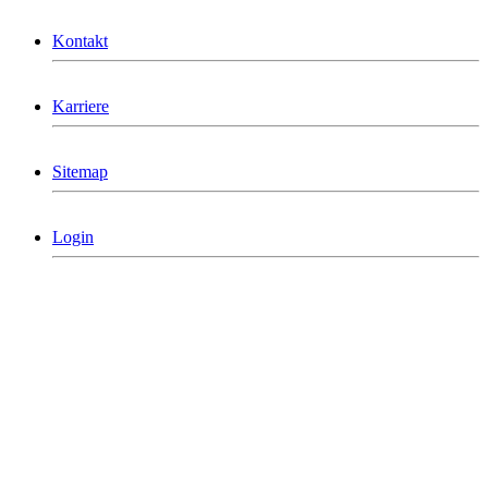
Kontakt
Karriere
Sitemap
Login
MCG Consulting Group Deutschland
Holderäckerstrasse 31
D-70499 Stuttgart
Telefon: +49 711/60 160 790
info@mcgconsulting.de
MCG Consulting Group Schweiz
Dorfstraße 38
CH-6340 Baar