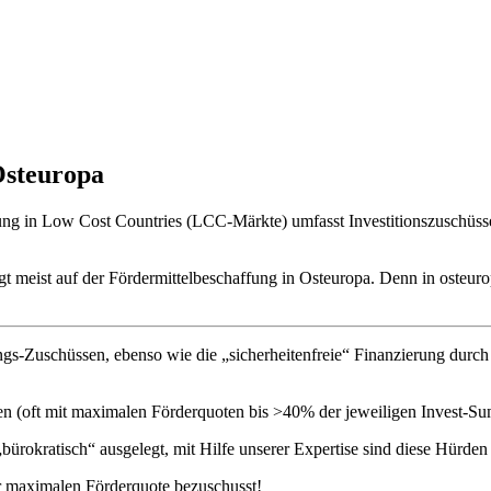
Osteuropa
ng in Low Cost Countries (LCC-Märkte) umfasst Investitionszuschüsse,
gt meist auf der Fördermittelbeschaffung in Osteuropa. Denn in osteu
ngs-Zuschüssen, ebenso wie die „sicherheitenfreie“ Finanzierung durc
ten (oft mit maximalen Förderquoten bis >40% der jeweiligen Invest-S
ürokratisch“ ausgelegt, mit Hilfe unserer Expertise sind diese Hürden 
ur maximalen Förderquote bezuschusst!