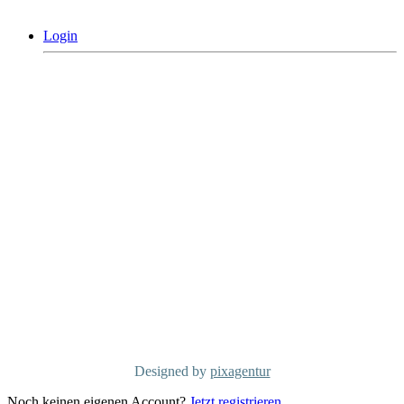
Login
MCG Consulting Group Deutschland
Holderäckerstrasse 31
D-70499 Stuttgart
Telefon: +49 711/60 160 790
info@mcgconsulting.de
MCG Consulting Group Schweiz
Dorfstraße 38
CH-6340 Baar
Telefon: +41 41/50 600 01
info@mcg-consulting.ch
Copyright MCG Consulting Group
©2026
Designed by
pixagentur
Noch keinen eigenen Account?
Jetzt registrieren