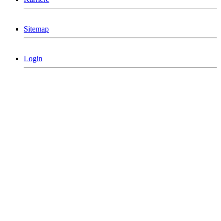
Sitemap
Login
MCG Consulting Group Deutschland
Holderäckerstrasse 31
D-70499 Stuttgart
Telefon: +49 711/60 160 790
info@mcgconsulting.de
MCG Consulting Group Schweiz
Dorfstraße 38
CH-6340 Baar
Telefon: +41 41/50 600 01
info@mcg-consulting.ch
Copyright MCG Consulting Group
©2026