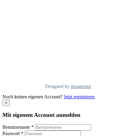
D-70499 Stuttgart
Telefon: +49 711/60 160 790
info@mcgconsulting.de
MCG Consulting Group Schweiz
Dorfstraße 38
CH-6340 Baar
Telefon: +41 41/50 600 01
info@mcg-consulting.ch
Copyright MCG Consulting Group
©2026
Designed by
pixagentur
Noch keinen eigenen Account?
Jetzt registrieren
×
Mit eigenem Account anmelden
Benutzername *
Passwort *