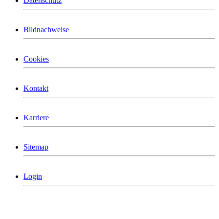
Datenschutz
Bildnachweise
Cookies
Kontakt
Karriere
Sitemap
Login
MCG Consulting Group Deutschland
Holderäckerstrasse 31