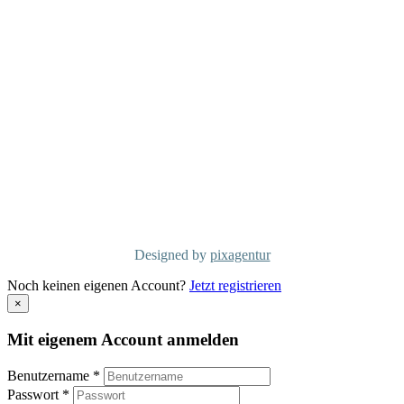
D-70499 Stuttgart
Telefon: +49 711/60 160 790
info@mcgconsulting.de
MCG Consulting Group Schweiz
Dorfstraße 38
CH-6340 Baar
Telefon: +41 41/50 600 01
info@mcg-consulting.ch
Copyright MCG Consulting Group
©2026
Designed by
pixagentur
Noch keinen eigenen Account?
Jetzt registrieren
×
Mit eigenem Account anmelden
Benutzername *
Passwort *